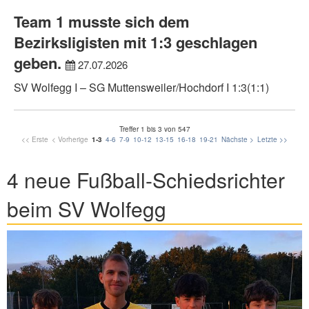
Team 1 musste sich dem
Bezirksligisten mit 1:3 geschlagen
geben.
27.07.2026
SV Wolfegg I – SG Muttensweiler/Hochdorf I 1:3(1:1)
Treffer 1 bis 3 von 547
<< Erste
< Vorherige
1-3
4-6
7-9
10-12
13-15
16-18
19-21
Nächste >
Letzte >>
4 neue Fußball-Schiedsrichter
beim SV Wolfegg