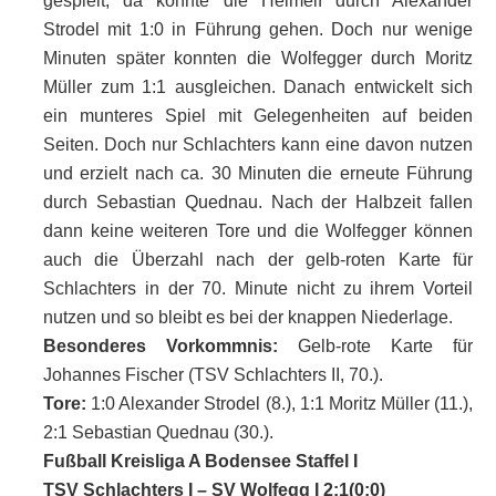
gespielt, da konnte die Heimelf durch Alexander
Strodel mit 1:0 in Führung gehen. Doch nur wenige
Minuten später konnten die Wolfegger durch Moritz
Müller zum 1:1 ausgleichen. Danach entwickelt sich
ein munteres Spiel mit Gelegenheiten auf beiden
Seiten. Doch nur Schlachters kann eine davon nutzen
und erzielt nach ca. 30 Minuten die erneute Führung
durch Sebastian Quednau. Nach der Halbzeit fallen
dann keine weiteren Tore und die Wolfegger können
auch die Überzahl nach der gelb-roten Karte für
Schlachters in der 70. Minute nicht zu ihrem Vorteil
nutzen und so bleibt es bei der knappen Niederlage.
Besonderes Vorkommnis:
Gelb-rote Karte für
Johannes Fischer (TSV Schlachters II, 70.).
Tore:
1:0 Alexander Strodel (8.), 1:1 Moritz Müller (11.),
2:1 Sebastian Quednau (30.).
Fußball Kreisliga A Bodensee Staffel I
TSV Schlachters I – SV Wolfegg I 2:1(0:0)