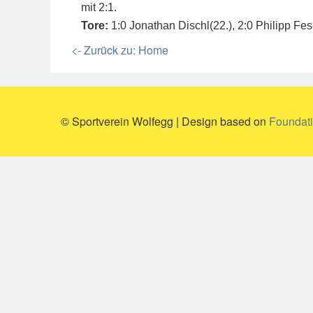
mit 2:1.
Tore:
1:0 Jonathan Dischl(22.), 2:0 Philipp Fese
<- Zurück zu: Home
© Sportverein Wolfegg | Design based on
Foundat