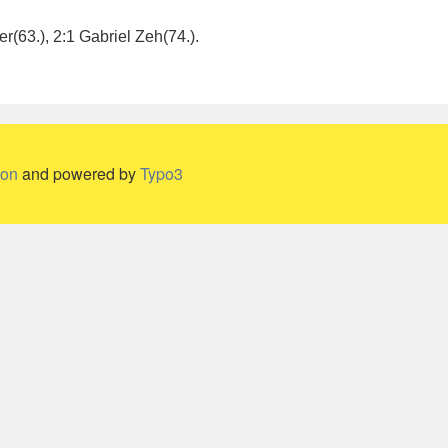
r(63.), 2:1 Gabriel Zeh(74.).
ion
and powered by
Typo3